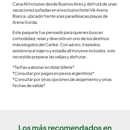
Cana All Inclusive desde Buenos Aires y disfrutá de unas
vacaciones soñadas en el exclusivo hotel Vik Arena
Blanca, ubicado frente a las paradisíacas playas de
Arena Gorda.
Este paquete fue pensado para quienes buscan
comodidad, relax y diversión en uno de los destinos
más elegidos del Caribe. Con aéreo, traslados,
asistencia al viajero y estadía all inclusive incluidos, solo
necesitás preparar las valijas y disfrutar.
*Tarifas a abonar en dolar billete*
*Consultar por pagos en pesos argentinos*
*Consultar por otras opciones de alojamiento y otras
fechas de salida*
Los más recomendados en