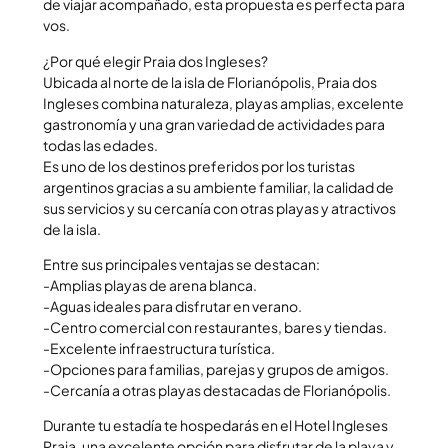
de viajar acompañado, esta propuesta es perfecta para
vos.
¿Por qué elegir Praia dos Ingleses?
Ubicada al norte de la isla de Florianópolis, Praia dos
Ingleses combina naturaleza, playas amplias, excelente
gastronomía y una gran variedad de actividades para
todas las edades.
Es uno de los destinos preferidos por los turistas
argentinos gracias a su ambiente familiar, la calidad de
sus servicios y su cercanía con otras playas y atractivos
de la isla.
Entre sus principales ventajas se destacan:
-Amplias playas de arena blanca.
-Aguas ideales para disfrutar en verano.
-Centro comercial con restaurantes, bares y tiendas.
-Excelente infraestructura turística.
-Opciones para familias, parejas y grupos de amigos.
-Cercanía a otras playas destacadas de Florianópolis.
Durante tu estadía te hospedarás en el Hotel Ingleses
Praia, una excelente opción para disfrutar de la playa y